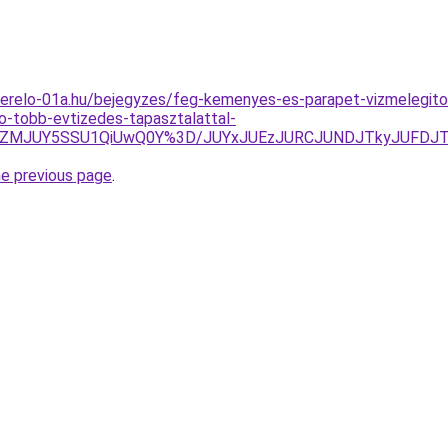
zerelo-01a.hu/bejegyzes/feg-kemenyes-es-parapet-vizmelegito
elo-tobb-evtizedes-tapasztalattal-
olQzZMJUY5SSU1QiUwQ0Y%3D/JUYxJUEzJURCJUNDJTkyJUFD
he previous page
.