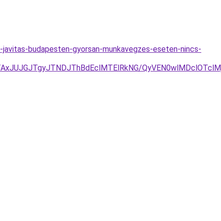
-javitas-budapesten-gyorsan-munkavegzes-eseten-nincs-
JTAxJUJGJTgyJTNDJThBdEclMTElRkNG/QyVEN0wlMDclOTcl