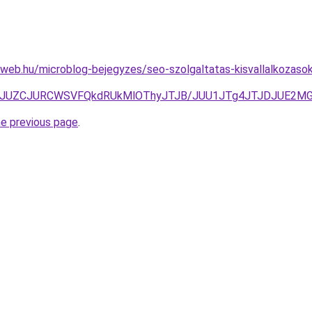
eb.hu/microblog-bejegyzes/seo-szolgaltatas-kisvallalkozasok-
3JUZCJURCWSVFQkdRUkMlOThyJTJB/JUU1JTg4JTJDJUE2MG
he previous page
.