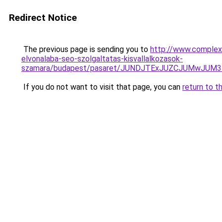
Redirect Notice
The previous page is sending you to
http://www.complexw
elvonalaba-seo-szolgaltatas-kisvallalkozasok-
szamara/budapest/pasaret/JUNDJTExJUZCJUMwJUM
If you do not want to visit that page, you can
return to t