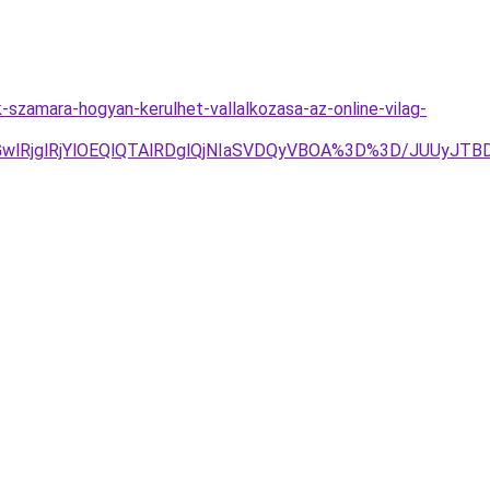
szamara-hogyan-kerulhet-vallalkozasa-az-online-vilag-
wlRjglRjYlOEQlQTAlRDglQjNIaSVDQyVBOA%3D%3D/JUUyJT