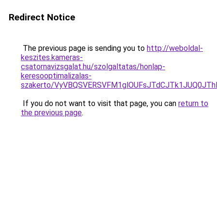
Redirect Notice
The previous page is sending you to
http://weboldal-
keszites.kameras-
csatornavizsgalat.hu/szolgaltatas/honlap-
keresooptimalizalas-
szakerto/VyVBQSVERSVFM1glOUFsJTdCJTk1JUQ0JT
If you do not want to visit that page, you can
return to
the previous page
.