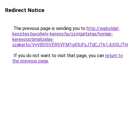
Redirect Notice
The previous page is sending you to
http://weboldal-
keszites.buvohely-kereso.hu/szolgaltatas/honlap-
keresooptimalizalas-
szakerto/VyVBQSVERSVFM1glOUFsJTdCJTk1JUQ0JT
If you do not want to visit that page, you can
return to
the previous page
.