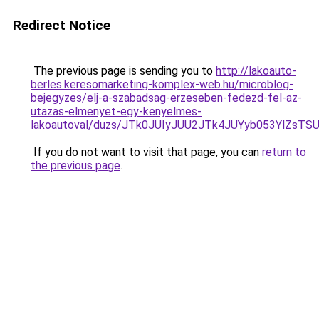
Redirect Notice
The previous page is sending you to
http://lakoauto-
berles.keresomarketing-komplex-web.hu/microblog-
bejegyzes/elj-a-szabadsag-erzeseben-fedezd-fel-az-
utazas-elmenyet-egy-kenyelmes-
lakoautoval/duzs/JTk0JUIyJUU2JTk4JUYyb053YlZsT
If you do not want to visit that page, you can
return to
the previous page
.