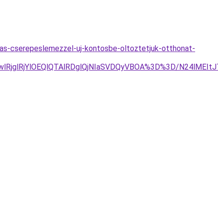
as-cserepeslemezzel-uj-kontosbe-oltoztetjuk-otthonat-
GwlRjglRjYlOEQlQTAlRDglQjNIaSVDQyVBOA%3D%3D/N24lME