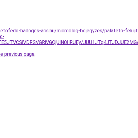
etofedo-badogos-acs.hu/microblog-bejegyzes/palateto-felujit
s-
JTE5JTVCSiVDRSVGRiVGQjUlN0IlRUEy/JUU1JTg4JTJDJUE2M
he previous page
.