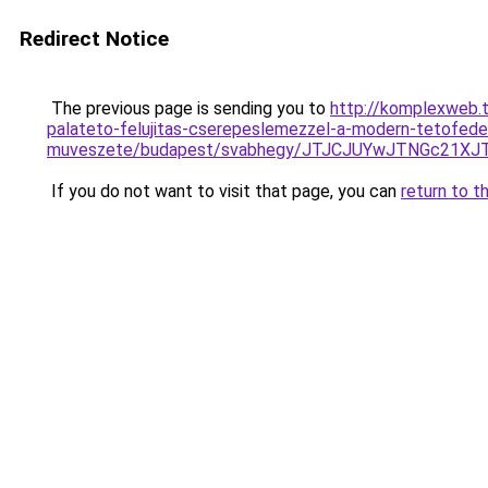
Redirect Notice
The previous page is sending you to
http://komplexweb.t
palateto-felujitas-cserepeslemezzel-a-modern-tetofede
muveszete/budapest/svabhegy/JTJCJUYwJTNGc21X
If you do not want to visit that page, you can
return to t